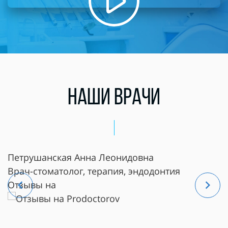
НАШИ ВРАЧИ
Антоненкова Екатерина Александровна
Ч
Стоматолог-гигиенист
Г
Отзывы на
о
О