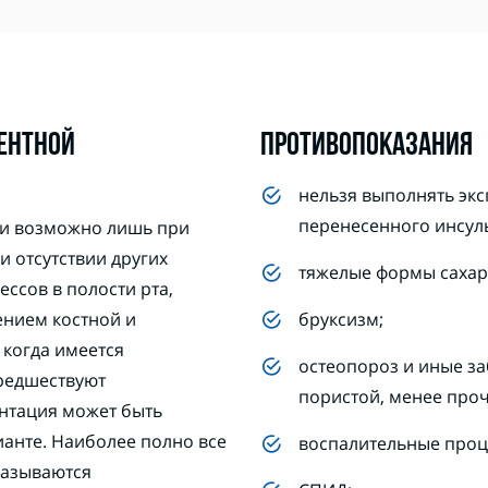
ЕНТНОЙ
ПРОТИВОПОКАЗАНИЯ
нельзя выполнять экс
перенесенного инсуль
и возможно лишь при
и отсутствии других
тяжелые формы сахар
ссов в полости рта,
нием костной и
бруксизм;
, когда имеется
остеопороз и иные за
редшествуют
пористой, менее про
нтация может быть
ианте. Наиболее полно все
воспалительные проце
казываются