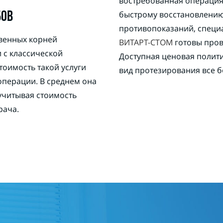
востребованная операция,
быстрому восстановлению 
БОВ
противопоказаний, спец
твенных корней
ВИТАРТ-СТОМ
готовы пров
 с классической
Доступная ценовая полити
 стоимость такой услуги
вид протезирования все 
операции. В среднем она
 учитывая стоимость
рача.