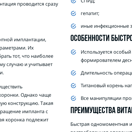
СПИД;
нтация проводится сразу
гепатит;
иные инфекционные з
ОСОБЕННОСТИ БЫСТР
нтной имплантации,
раметрами. Их
Используется особый
рать тот, что наиболее
формирователем дес
му случаю и учитывает
и.
Длительность операци
Титановый корень на
уществить
коронки. Однако чаще
Все манипуляции прово
ую конструкцию. Такая
ПРЕИМУЩЕСТВА ВИТА
сращение импланта с
ная коронка подлежит
Быстрая одномоментная и