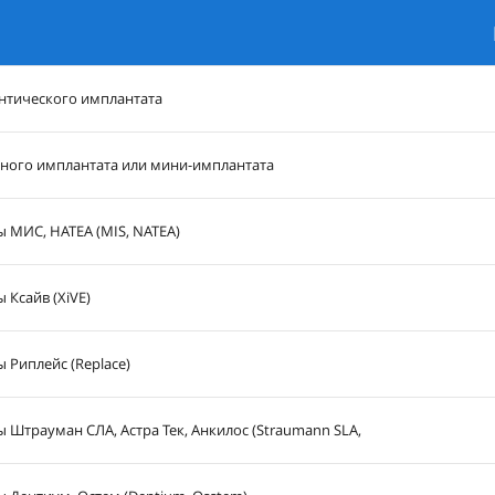
М
нтического имплантата
ного имплантата или мини-имплантата
 МИС, НАТЕА (MIS, NATEA)
 Ксайв (XiVE)
 Риплейс (Replace)
 Штрауман СЛА, Астра Тек, Анкилос (Straumann SLA,