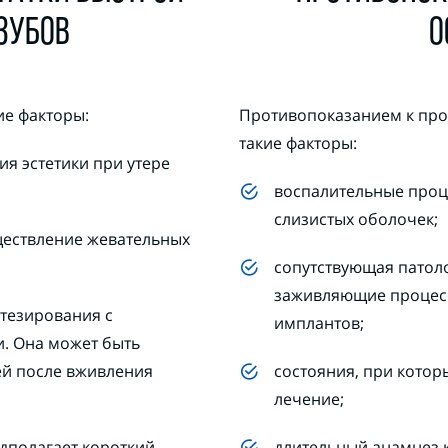
ЗУБОВ
О
е факторы:
Противопоказанием к про
такие факторы:
я эстетики при утере
воспалительные проце
слизистых оболочек;
ществление жевательных
сопутствующая патол
заживляющие процесс
тезирования с
имплантов;
. Она может быть
ей после вживления
состояния, при кото
лечение;
едполагает короткий
длительный анамнез 