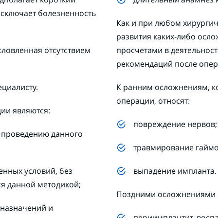
исключает болезненность
Как и при любом хирургич
развития каких-либо осло
словленная отсутствием
просчетами в деятельност
рекомендаций после опер
ециалисту.
К ранним осложнениям, к
операции, относят:
ии являются:
повреждение нервов;
 проведению данного
травмирование гаймо
нных условий, без
выпадение импланта.
я данной методикой;
Поздними осложнениями 
 назначений и
периимплантит, воспа