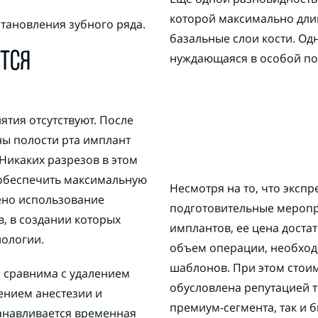
которой максимально дли
тановления зубного ряда.
базальные слои кости. Од
ТСЯ
нуждающаяся в особой по
тия отсутствуют. После
ы полости рта имплант
 Никаких разрезов в этом
 обеспечить максимальную
Несмотря на то, что эксп
ено использование
подготовительные меропр
, в создании которых
имплантов, ее цена достат
ологии.
объем операции, необход
шаблонов. При этом стои
 сравнима с удалением
обусловлена репутацией т
ением анестезии и
премиум-сегмента, так и б
танавливается временная