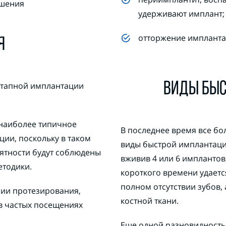
ршения
удерживают имплант;
отторжение импланта
Я
ВИДЫ БЫС
этапной имплантации
о наиболее типичное
В последнее время все б
ции, поскольку в таком
виды быстрой имплантации, 
ятности будут соблюдены
вживив 4 или 6 имплантов,
етодики.
короткого времени удаетс
полном отсутствии зубов,
ии протезирования,
костной ткани.
 в частых посещениях
Еще одной разновидность