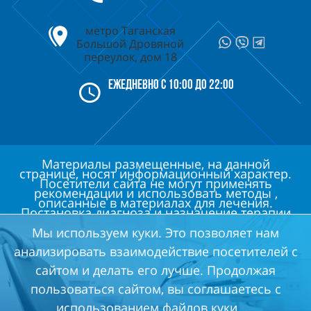
метро Таганская
Большой Дровяной
переулок, дом 18
Ежедневно с 10:00 до 22:00
Материалы размещенные, на данной
странице, носят информационный характер.
Посетители сайта не могут применять
рекомендации и использовать методы ,
описанные в материалах для лечения.
Постановка диагноза и назначение терапии
возможны после консультации врача.
Записаться на прием вы можете по
Мы используем куки. Это позволяет нам
контактному телефону.
анализировать взаимодействие посетителей с
ЕСТЬ ПРОТИВОПОКАЗАНИЯ, НЕОБХОДИМА
сайтом и делать его лучше. Продолжая
пользоваться сайтом, вы соглашаетесь с
КОНСУЛЬТАЦИЯ ВРАЧА
использованием
файлов куки
.