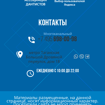
КОНТАКТЫ
Многоканальный
+7 495
698-00-98
метро Таганская
Большой Дровяной
переулок, дом 18
Ежедневно с 10:00 до 22:00
Материалы размещенные, на данной
странице, носят информационный характер.
Посетители сайта не могут применять